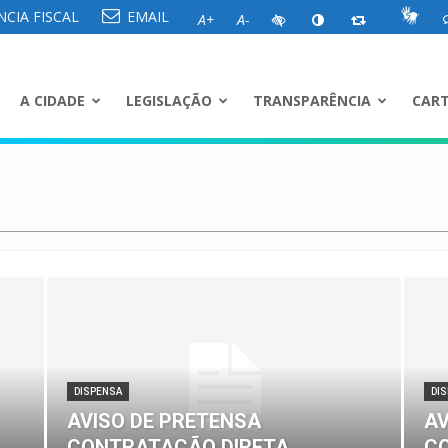
CIA FISCAL
EMAIL
A+
A-
A CIDADE
LEGISLAÇÃO
TRANSPARÊNCIA
CART
DISPENSA
DI
AVISO DE PRETENSA
AV
CONTRATAÇÃO DIRETA
C