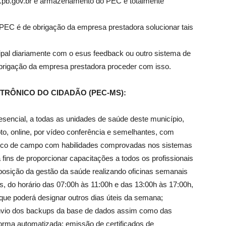
.pb.gov.br e armazenamento do PEC é totalmente
 PEC é de obrigação da empresa prestadora solucionar tais
pal diariamente com o esus feedback ou outro sistema de
obrigação da empresa prestadora proceder com isso.
ETRÔNICO DO CIDADÃO (PEC-MS):
esencial, a todas as unidades de saúde deste município,
to, online, por vídeo conferência e semelhantes, com
cnico de campo com habilidades comprovadas nos sistemas
ns de proporcionar capacitações a todos os profissionais
sposição da gestão da saúde realizando oficinas semanais
as, do horário das 07:00h às 11:00h e das 13:00h às 17:00h,
que poderá designar outros dias úteis da semana;
nvio dos backups da base de dados assim como das
orma automatizada; emissão de certificados de