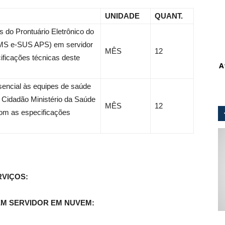
UNIDADE
QUANT.
do Prontuário Eletrônico do
-MS e-SUS APS) em servidor
MÊS
12
ficações técnicas deste
A
sencial às equipes de saúde
o Cidadão Ministério da Saúde
MÊS
12
m as especificações
.
RVIÇOS:
EM SERVIDOR EM NUVEM: