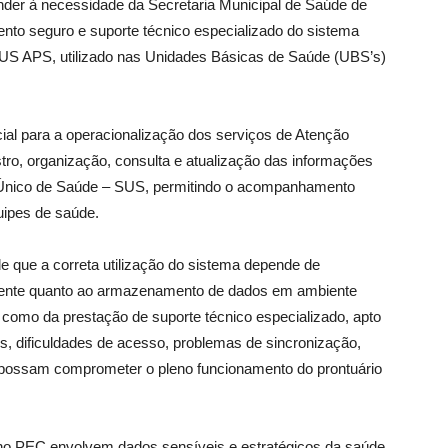
ender à necessidade da Secretaria Municipal de Saúde de
o seguro e suporte técnico especializado do sistema
SUS APS, utilizado nas Unidades Básicas de Saúde (UBS’s)
al para a operacionalização dos serviços de Atenção
tro, organização, consulta e atualização das informações
a Único de Saúde – SUS, permitindo o acompanhamento
uipes de saúde.
e que a correta utilização do sistema depende de
lmente quanto ao armazenamento de dados em ambiente
m como da prestação de suporte técnico especializado, apto
is, dificuldades de acesso, problemas de sincronização,
 possam comprometer o pleno funcionamento do prontuário
no PEC envolvem dados sensíveis e estratégicos da saúde