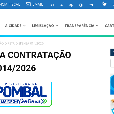
CIA FISCAL
EMAIL
A+
A-
A CIDADE
LEGISLAÇÃO
TRANSPARÊNCIA
CART
O DIRETA DISPENSA 014/2026
SA CONTRATAÇÃO
014/2026