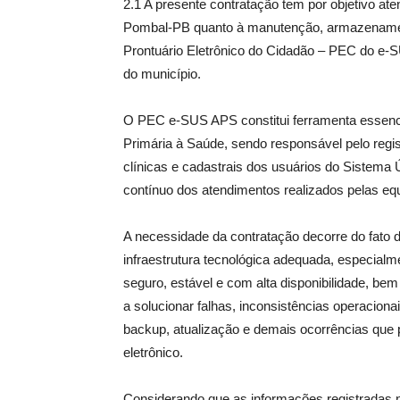
2.1 A presente contratação tem por objetivo at
Pombal-PB quanto à manutenção, armazenament
Prontuário Eletrônico do Cidadão – PEC do e-
do município.
O PEC e-SUS APS constitui ferramenta essenci
Primária à Saúde, sendo responsável pelo regis
clínicas e cadastrais dos usuários do Sistem
contínuo dos atendimentos realizados pelas eq
A necessidade da contratação decorre do fato d
infraestrutura tecnológica adequada, especia
seguro, estável e com alta disponibilidade, be
a solucionar falhas, inconsistências operaciona
backup, atualização e demais ocorrências que
eletrônico.
Considerando que as informações registradas 