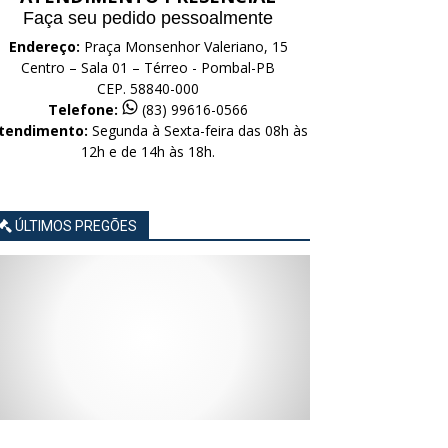
Faça seu pedido pessoalmente
Endereço:
Praça Monsenhor Valeriano, 15
Centro – Sala 01 – Térreo - Pombal-PB
CEP. 58840-000
Telefone:
(83) 99616-0566
tendimento:
Segunda à Sexta-feira das 08h às
12h e de 14h às 18h.
ÚLTIMOS PREGÕES
AVISO
AVISO
AVISO
AVISO
AVISO
LICITAÇÃO
LICITAÇÃO
LICITAÇÃO
LICITAÇÃO
LICITAÇÃO
CONCORRÊNCIA
CONCORRÊNCIA
CONCORRÊNCIA
CONCORRÊNCIA
CONCORRÊNCIA
ELETRÔNICA
ELETRÔNICA
ELETRÔNICA
ELETRÔNICA
ELETRÔNICA
Nº
Nº
Nº
Nº
Nº
015/2026
014/2026
013/2026
012/2026
011/2026