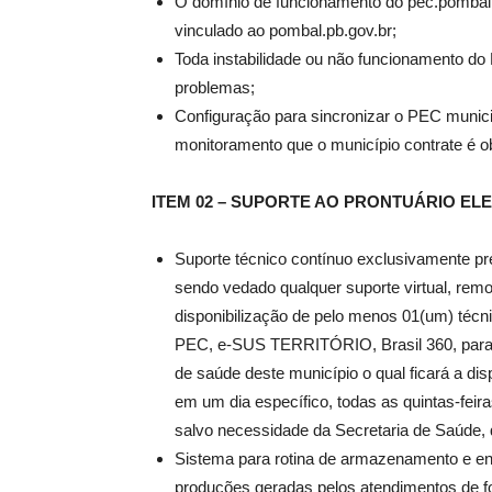
O domínio de funcionamento do pec.pombal
vinculado ao pombal.pb.gov.br;
Toda instabilidade ou não funcionamento do
problemas;
Configuração para sincronizar o PEC munici
monitoramento que o município contrate é 
ITEM 02 – SUPORTE AO PRONTUÁRIO EL
Suporte técnico contínuo exclusivamente pr
sendo vedado qualquer suporte virtual, remo
disponibilização de pelo menos 01(um) té
PEC, e-SUS TERRITÓRIO, Brasil 360, para fi
de saúde deste município o qual ficará a di
em um dia específico, todas as quintas-feir
salvo necessidade da Secretaria de Saúde, 
Sistema para rotina de armazenamento e e
produções geradas pelos atendimentos de f