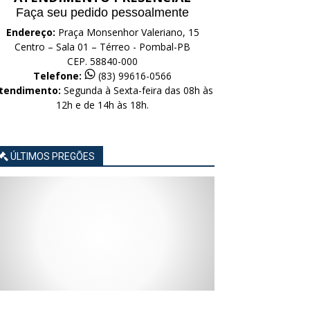
Faça seu pedido pessoalmente
Endereço:
Praça Monsenhor Valeriano, 15
Centro – Sala 01 – Térreo - Pombal-PB
CEP. 58840-000
Telefone:
(83) 99616-0566
tendimento:
Segunda à Sexta-feira das 08h às
12h e de 14h às 18h.
ÚLTIMOS PREGÕES
AVISO
AVISO
AVISO
AVISO
AVISO
LICITAÇÃO
LICITAÇÃO
LICITAÇÃO
LICITAÇÃO
LICITAÇÃO
CONCORRÊNCIA
CONCORRÊNCIA
CONCORRÊNCIA
CONCORRÊNCIA
CONCORRÊNCIA
ELETRÔNICA
ELETRÔNICA
ELETRÔNICA
ELETRÔNICA
ELETRÔNICA
Nº
Nº
Nº
Nº
Nº
015/2026
014/2026
013/2026
012/2026
011/2026