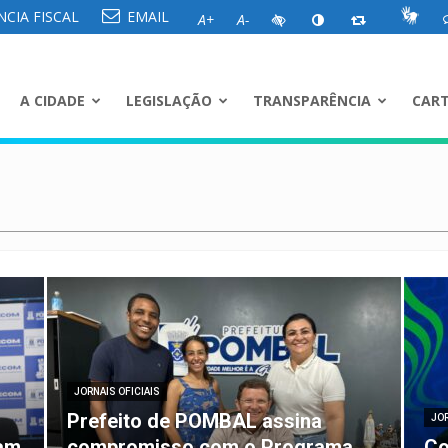
CIA FISCAL
EMAIL
A+
A-
A CIDADE
LEGISLAÇÃO
TRANSPARÊNCIA
CART
JORNAIS OFICIAIS
Prefeito de POMBAL assina
JOR
pam
compromisso com o Programa
Co