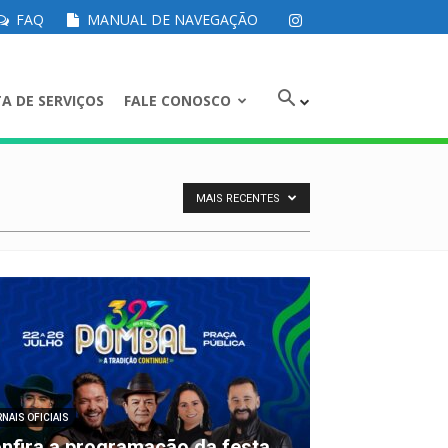
FAQ
MANUAL DE NAVEGAÇÃO
A DE SERVIÇOS
FALE CONOSCO
MAIS RECENTES
NAIS OFICIAIS
nfira a programação da festa