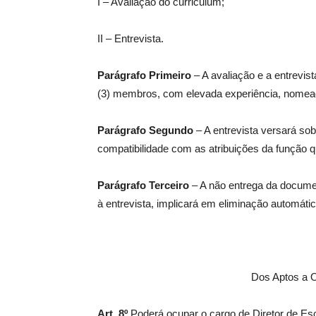
I – Avaliação do curriculum;
II – Entrevista.
Parágrafo Primeiro
– A avaliação e a entrevis
(3) membros, com elevada experiência, nomeada
Parágrafo Segundo
– A entrevista versará sob
compatibilidade com as atribuições da função qu
Parágrafo Terceiro
– A não entrega da docume
à entrevista, implicará em eliminação automátic
Dos Aptos a O
Art. 8º
Poderá ocupar o cargo de Diretor de Esco