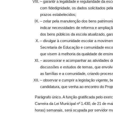
– garantir a legalidade e regularidade da esc
com fidedignidade, os dados solicitados pe
prazos estabelecidos;
– zelar pela manutenção dos bens patrimonia
indicar necessidades de reforma e ampliaçã
dos bens públicos da escola atualizado, ga
– divulgar à comunidade escolar a moviment
Secretaria de Educação e comunidade escola
que visem à melhoria da qualidade de ensin
– assessorar e acompanhar as atividades d
discussões e estudos de temas, que envolv
as famílias e a comunidade, criando proces
– observar e cumprir a legislação vigente,
candidatura, que venha ao encontro do Proj
Parágrafo único. A função gratificada pelo exer
Carreira da Lei Municipal nº 1.430, de 21 de m
horas) semanais, será ocupada por servidor mu