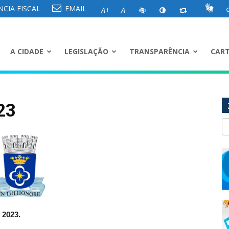
CIA FISCAL
EMAIL
A+
A-
A CIDADE
LEGISLAÇÃO
TRANSPARÊNCIA
CART
23
2023.