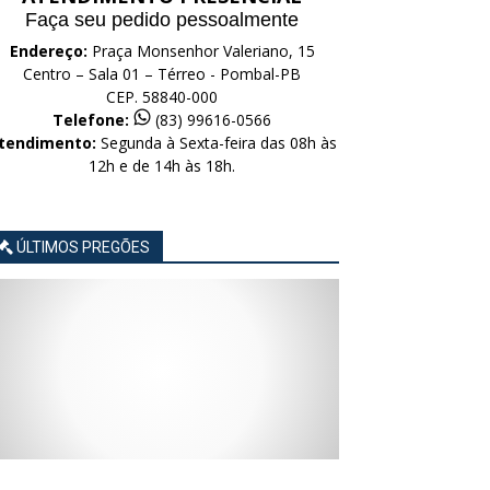
Faça seu pedido pessoalmente
Endereço:
Praça Monsenhor Valeriano, 15
Centro – Sala 01 – Térreo - Pombal-PB
CEP. 58840-000
Telefone:
(83) 99616-0566
tendimento:
Segunda à Sexta-feira das 08h às
12h e de 14h às 18h.
ÚLTIMOS PREGÕES
AVISO
AVISO
AVISO
AVISO
AVISO
LICITAÇÃO
LICITAÇÃO
LICITAÇÃO
LICITAÇÃO
LICITAÇÃO
CONCORRÊNCIA
CONCORRÊNCIA
CONCORRÊNCIA
CONCORRÊNCIA
CONCORRÊNCIA
ELETRÔNICA
ELETRÔNICA
ELETRÔNICA
ELETRÔNICA
ELETRÔNICA
Nº
Nº
Nº
Nº
Nº
015/2026
014/2026
013/2026
012/2026
011/2026