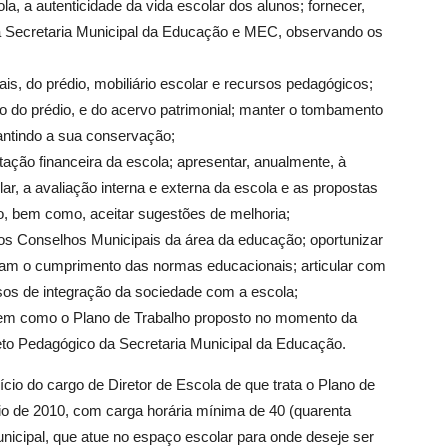
ola, a autenticidade da vida escolar dos alunos; fornecer,
la Secretaria Municipal da Educação e MEC, observando os
is, do prédio, mobiliário escolar e recursos pedagógicos;
o do prédio, e do acervo patrimonial; manter o tombamento
rantindo a sua conservação;
ação financeira da escola; apresentar, anualmente, à
r, a avaliação interna e externa da escola e as propostas
o, bem como, aceitar sugestões de melhoria;
os Conselhos Municipais da área da educação; oportunizar
am o cumprimento das normas educacionais; articular com
sos de integração da sociedade com a escola;
 bem como o Plano de Trabalho proposto no momento da
eto Pedagógico da Secretaria Municipal da Educação.
cício do cargo de Diretor de Escola de que trata o Plano de
aio de 2010, com carga horária mínima de 40 (quarenta
nicipal, que atue no espaço escolar para onde deseje ser