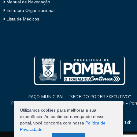
Manual de Navegação
Estrutura Organizacional
Lista de Médicos
PAÇO MUNICIPAL - "SEDE DO PODER EXECUTIVO"
Praça Monsenhor Valeriano, 15 – Centro CEP. 58840-000 – Po
Paraíba
Utilizamos cookies para melhorar a sua
experiência. Ao continuar navegando nesse
Expediente: Segunda à Sexta: 8h às 12h e 14h às 18h.
portal, você concorda com nossa
Política de
Privacidade
.