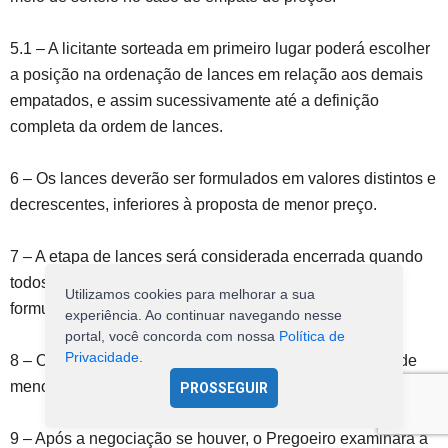
5.1 – A licitante sorteada em primeiro lugar poderá escolher
a posição na ordenação de lances em relação aos demais
empatados, e assim sucessivamente até a definição
completa da ordem de lances.
6 – Os lances deverão ser formulados em valores distintos e
decrescentes, inferiores à proposta de menor preço.
7 – A etapa de lances será considerada encerrada quando
todos os participantes dessa etapa declinarem da
Utilizamos cookies para melhorar a sua
formulação de lances.
experiência. Ao continuar navegando nesse
portal, você concorda com nossa
Política de
Privacidade
.
8 – O Pregoeiro poderá negociar com o autor da oferta de
menor valor com vistas à redução do preço.
PROSSEGUIR
9 – Após a negociação se houver, o Pregoeiro examinará a