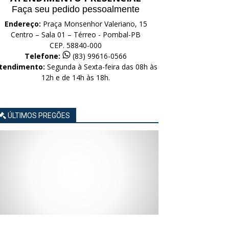
Faça seu pedido pessoalmente
Endereço:
Praça Monsenhor Valeriano, 15
Centro – Sala 01 – Térreo - Pombal-PB
CEP. 58840-000
Telefone:
(83) 99616-0566
tendimento:
Segunda à Sexta-feira das 08h às
12h e de 14h às 18h.
ÚLTIMOS PREGÕES
AVISO
AVISO
AVISO
AVISO
AVISO
LICITAÇÃO
LICITAÇÃO
LICITAÇÃO
LICITAÇÃO
LICITAÇÃO
CONCORRÊNCIA
CONCORRÊNCIA
CONCORRÊNCIA
CONCORRÊNCIA
CONCORRÊNCIA
ELETRÔNICA
ELETRÔNICA
ELETRÔNICA
ELETRÔNICA
ELETRÔNICA
Nº
Nº
Nº
Nº
Nº
015/2026
014/2026
013/2026
012/2026
011/2026