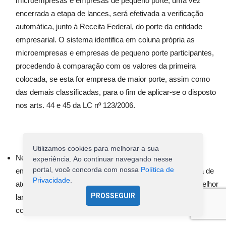
microempresas e empresas de pequeno porte, uma vez
encerrada a etapa de lances, será efetivada a verificação
automática, junto à Receita Federal, do porte da entidade
empresarial. O sistema identifica em coluna própria as
microempresas e empresas de pequeno porte participantes,
procedendo à comparação com os valores da primeira
colocada, se esta for empresa de maior porte, assim como
das demais classificadas, para o fim de aplicar-se o disposto
nos arts. 44 e 45 da LC nº 123/2006.
Utilizamos cookies para melhorar a sua
Nessas condições, as propostas de microempresas e
experiência. Ao continuar navegando nesse
portal, você concorda com nossa
Política de
empresas de pequeno porte que se encontrarem na faixa de
Privacidade
.
até 5% (cinco por cento) acima da melhor proposta ou melhor
PROSSEGUIR
lance serão consideradas empatadas com a primeira
colocada.