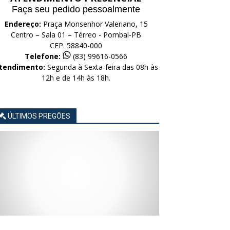
Faça seu pedido pessoalmente
Endereço:
Praça Monsenhor Valeriano, 15
Centro – Sala 01 – Térreo - Pombal-PB
CEP. 58840-000
Telefone:
(83) 99616-0566
tendimento:
Segunda à Sexta-feira das 08h às
12h e de 14h às 18h.
ÚLTIMOS PREGÕES
AVISO
AVISO
AVISO
AVISO
AVISO
LICITAÇÃO
LICITAÇÃO
LICITAÇÃO
LICITAÇÃO
LICITAÇÃO
CONCORRÊNCIA
CONCORRÊNCIA
CONCORRÊNCIA
CONCORRÊNCIA
CONCORRÊNCIA
ELETRÔNICA
ELETRÔNICA
ELETRÔNICA
ELETRÔNICA
ELETRÔNICA
Nº
Nº
Nº
Nº
Nº
015/2026
014/2026
013/2026
012/2026
011/2026