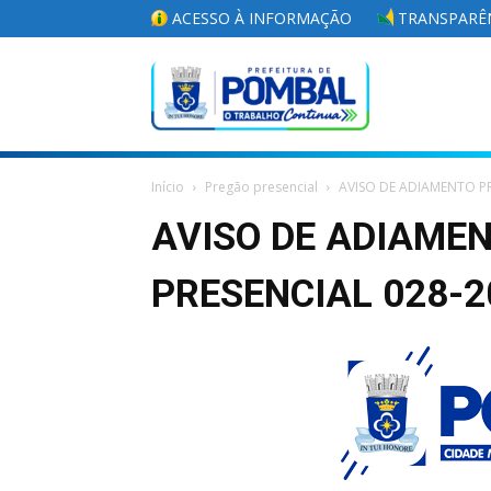
ACESSO À INFORMAÇÃO
TRANSPARÊN
Portal
Início
Pregão presencial
AVISO DE ADIAMENTO P
da
AVISO DE ADIAME
PRESENCIAL 028-2
Prefeitura
Municipal