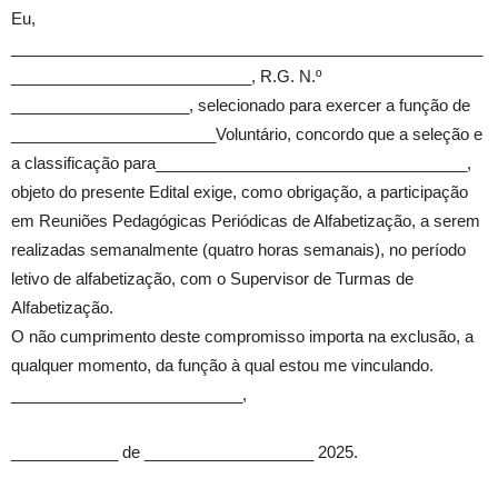
Eu,
_____________________________________________________
___________________________, R.G. N.º
____________________, selecionado para exercer a função de
_______________________Voluntário, concordo que a seleção e
a classificação para___________________________________,
objeto do presente Edital exige, como obrigação, a participação
em Reuniões Pedagógicas Periódicas de Alfabetização, a serem
realizadas semanalmente (quatro horas semanais), no período
letivo de alfabetização, com o Supervisor de Turmas de
Alfabetização.
O não cumprimento deste compromisso importa na exclusão, a
qualquer momento, da função à qual estou me vinculando.
__________________________,
____________ de ___________________ 2025.