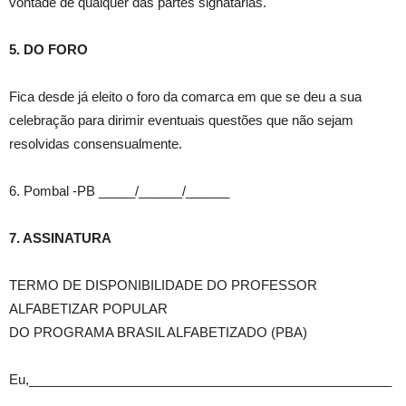
vontade de qualquer das partes signatárias.
5. DO FORO
Fica desde já eleito o foro da comarca em que se deu a sua
celebração para dirimir eventuais questões que não sejam
resolvidas consensualmente.
6. Pombal -PB _____/______/______
7. ASSINATURA
TERMO DE DISPONIBILIDADE DO PROFESSOR
ALFABETIZAR POPULAR
DO PROGRAMA BRASIL ALFABETIZADO (PBA)
Eu,__________________________________________________
______________