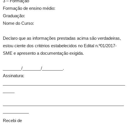
3 – Formação
Formação de ensino médio:
Graduação:
Nome do Curso:
Declaro que as informações prestadas acima são verdadeiras,
estou ciente dos critérios estabelecidos no Edital n.º01/2017-
SME e apresento a documentação exigida.
________/________/_________.
Assinatura:
_____________________________________________________
_____
————————————————————————————
——————
Recebi de
_____________________________________________________