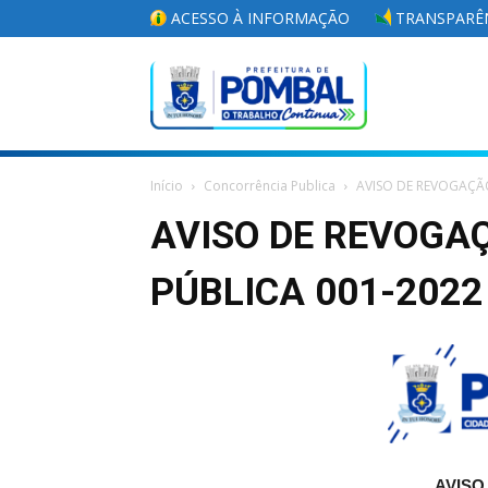
ACESSO À INFORMAÇÃO
TRANSPARÊN
Portal
Início
Concorrência Publica
AVISO DE REVOGAÇÃ
da
AVISO DE REVOGA
PÚBLICA 001-2022
Prefeitura
Municipal
AVISO