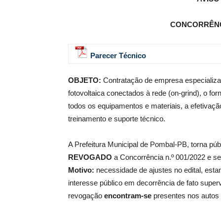
CONCORRÊNCIA
de
Parecer Técnico
OBJETO:
Contratação de empresa especializad
Pombal
fotovoltaica conectados à rede (on-grind), o 
todos os equipamentos e materiais, a efetivaçã
treinamento e suporte técnico.
A Prefeitura Municipal de Pombal-PB, torna púb
REVOGADO
a Concorrência n.º 001/2022 e seu
Motivo:
necessidade de ajustes no edital, est
interesse público em decorrência de fato superv
revogação
encontram-se
presentes nos autos 