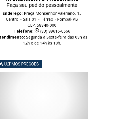
Faça seu pedido pessoalmente
Endereço:
Praça Monsenhor Valeriano, 15
Centro – Sala 01 – Térreo - Pombal-PB
CEP. 58840-000
Telefone:
(83) 99616-0566
tendimento:
Segunda à Sexta-feira das 08h às
12h e de 14h às 18h.
ÚLTIMOS PREGÕES
AVISO
AVISO
AVISO
AVISO
AVISO
LICITAÇÃO
LICITAÇÃO
LICITAÇÃO
LICITAÇÃO
LICITAÇÃO
CONCORRÊNCIA
CONCORRÊNCIA
CONCORRÊNCIA
CONCORRÊNCIA
CONCORRÊNCIA
ELETRÔNICA
ELETRÔNICA
ELETRÔNICA
ELETRÔNICA
ELETRÔNICA
Nº
Nº
Nº
Nº
Nº
015/2026
014/2026
013/2026
012/2026
011/2026