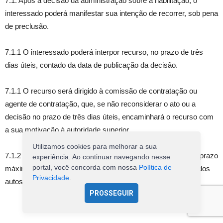
7.1. Após a decisão da administração sobre a habilitação, o
interessado poderá manifestar sua intenção de recorrer, sob pena
de preclusão.
7.1.1 O interessado poderá interpor recurso, no prazo de três
dias úteis, contado da data de publicação da decisão.
7.1.1 O recurso será dirigido à comissão de contratação ou
agente de contratação, que, se não reconsiderar o ato ou a
decisão no prazo de três dias úteis, encaminhará o recurso com
a sua motivação à autoridade superior.
Utilizamos cookies para melhorar a sua
7.1.2 A autoridade superior deverá proferir a sua decisão no prazo
experiência. Ao continuar navegando nesse
portal, você concorda com nossa
Política de
máximo de dez dias úteis, contado da data de recebimento dos
Privacidade
.
autos.
PROSSEGUIR