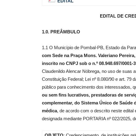
EDITAL
EDITAL DE CRED
de
1.0. PREÂMBULO
1.1 O Município de Pombal-PB, Estado da 
Pombal
com Sede na Praça Mons. Valeriano Pereira, 
inscrito no CNPJ sob o n.º 08.948.697/0001-3
Claudenildo Alencar Nóbrega, no uso de suas at
Constituição Federal; Lei nº 8.080/90 e art. 79 
público para conhecimento dos interessados, q
ou sem fins lucrativos, prestadoras de servi
complementar, do Sistema Único de Saúde d
médica
, de acordo com o descrito neste edital
designada mediante PORTARIA nº 022/2025, dos 
OBJETO
: Credenciamento, de instituições pr