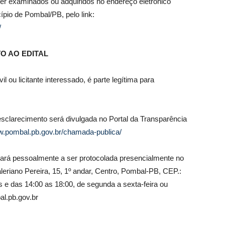
er examinados ou adquiridos no endereço eletrônico
ípio de Pombal/PB, pelo link:
/
O AO EDITAL
 ou licitante interessado, é parte legítima para
esclarecimento será divulgada no Portal da Transparência
w.pombal.pb.gov.br/chamada-publica/
 dará pessoalmente a ser protocolada presencialmente no
leriano Pereira, 15, 1º andar, Centro, Pombal-PB, CEP.:
s e das 14:00 as 18:00, de segunda a sexta-feira ou
al.pb.gov.br