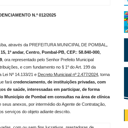
ENCIAMENTO N.º 012/2025
Paraíba, através da PREFEITURA MUNICIPAL DE POMBAL
,
15, 1º andar, Centro, Pombal-PB, CEP.: 58.840-000,
9
, ora representado pelo Senhor Prefeito Municipal
ribuições, e com fundamento no § 1º do Art. 199 da
da Lei Nº 14.133/21 e
Decreto Municipal nº 2.477/2024
, torna
ue fará
credenciamento, de instituições privadas, com
ços de saúde, interessadas em participar, de forma
o Município de Pombal em consultas na área de clínica
 e seus anexos, por intermédio do Agente de Contratação,
serviços do objeto adiante descrito.
ivadas, com ou sem fins lucrativos, prestadoras de