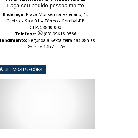
Faça seu pedido pessoalmente
Endereço:
Praça Monsenhor Valeriano, 15
Centro – Sala 01 – Térreo - Pombal-PB
CEP. 58840-000
Telefone:
(83) 99616-0566
tendimento:
Segunda à Sexta-feira das 08h às
12h e de 14h às 18h.
ÚLTIMOS PREGÕES
AVISO
AVISO
AVISO
AVISO
AVISO
LICITAÇÃO
LICITAÇÃO
LICITAÇÃO
LICITAÇÃO
LICITAÇÃO
CONCORRÊNCIA
CONCORRÊNCIA
CONCORRÊNCIA
CONCORRÊNCIA
CONCORRÊNCIA
ELETRÔNICA
ELETRÔNICA
ELETRÔNICA
ELETRÔNICA
ELETRÔNICA
Nº
Nº
Nº
Nº
Nº
015/2026
014/2026
013/2026
012/2026
011/2026