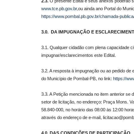
2.3.
O presente Edital e seus anexos poderão s
www.tce.pb.gov.br
,
ou ainda ano Portal do Munic
https://www.pombal.pb.gov.br/chamada-publica
3.0. DA IMPUGNAÇÃO E ESCLARECIMENT
3.1. Qualquer cidadão com plena capacidade civil
impugnar/esclarecimentos este Edital.
3.2. A resposta à impugnação ou ao pedido de 
do Município de Pombal-PB, no link:
https://ww
3.3. A Petição mencionada no item anterior se
setor de licitação, no endereço: Praça Mons. Va
58.840-000, no horário das 08:00 às 12:00 hora
através do endereço de e-mail, licitacao@pomb
4.0. DAS CONDIÇÕES DE PARTICIPAÇÃO