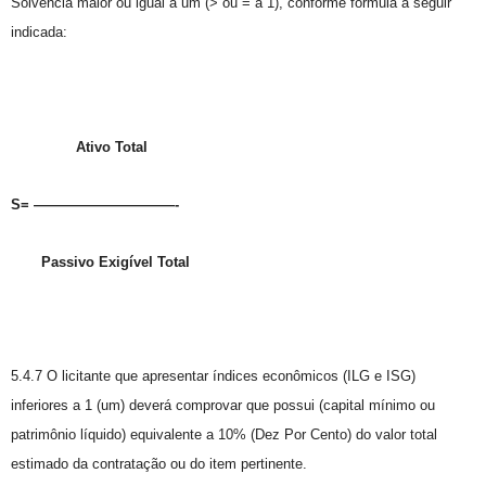
Solvência maior ou igual a um (> ou = a 1), conforme fórmula a seguir
indicada:
Ativo Total
S= ——————————-
Passivo Exigível Total
5.4.7 O licitante que apresentar índices econômicos (ILG e ISG)
inferiores a 1 (um) deverá comprovar que possui (capital mínimo ou
patrimônio líquido) equivalente a 10% (Dez Por Cento) do valor total
estimado da contratação ou do item pertinente.