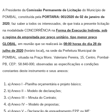
A Presidente da
Comissão Permanente de Licitação
do Município de
POMBAL, constituída pela
PORTARIA: 001/2020 de 02 de janeiro de
2020
, faz saber a todos os interessados, de que trata a presente licitação
na modalidade CONCORRÊNCIA na
Forma de Execução Indireta, sob
o regime de empreitada por preço unitário, tipo menor preço
GLOBAL
, em reunião que se realizará às
08:00
horas do dia 28 de
julho de 2020
(horário local)
,
na sede da Prefeitura Municipal de
POMBAL, situada na Praça Mons. Valeriano Pereira, 15, Centro, Pombal-
PB, CEP.: 58.840-000, observadas as especificações e condições
constantes deste instrumento e seus anexos:
a) Anexo I –Planilha orçamentária e projeto básico;
b) Anexo II – Modelo de declarações;
c) Anexo III – Minuta do Contrato;
d) Anexo IV – Modelo de propostas;
e) Anexo V – Declaração de enquadramento EPP ou ME;