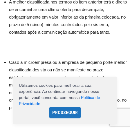
A melhor classificada nos termos do item anterior terá o direito
de encaminhar uma última oferta para desempate,
obrigatoriamente em valor inferior ao da primeira colocada, no
prazo de 5 (cinco) minutos controlados pelo sistema,
contados após a comunicação automática para tanto.
Caso a microempresa ou a empresa de pequeno porte melhor
classificada desista ou não se manifeste no prazo
estabelecido, serão convocadas as demais licitantes
microempresa e empresa de pequeno porte que se
Utilizamos cookies para melhorar a sua
experiência. Ao continuar navegando nesse
encontrem naquele intervalo de 10% (dez por cento), na
portal, você concorda com nossa
Política de
ordem de classificação, para o exercício do mesmo direito, no
Privacidade
.
prazo estabelecido no subitem anterior.
PROSSEGUIR