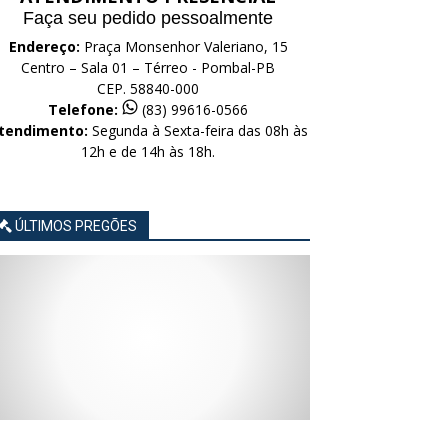
Faça seu pedido pessoalmente
Endereço:
Praça Monsenhor Valeriano, 15
Centro – Sala 01 – Térreo - Pombal-PB
CEP. 58840-000
Telefone:
(83) 99616-0566
tendimento:
Segunda à Sexta-feira das 08h às
12h e de 14h às 18h.
ÚLTIMOS PREGÕES
AVISO
AVISO
AVISO
AVISO
AVISO
LICITAÇÃO
LICITAÇÃO
LICITAÇÃO
LICITAÇÃO
LICITAÇÃO
CONCORRÊNCIA
CONCORRÊNCIA
CONCORRÊNCIA
CONCORRÊNCIA
CONCORRÊNCIA
ELETRÔNICA
ELETRÔNICA
ELETRÔNICA
ELETRÔNICA
ELETRÔNICA
Nº
Nº
Nº
Nº
Nº
015/2026
014/2026
013/2026
012/2026
011/2026