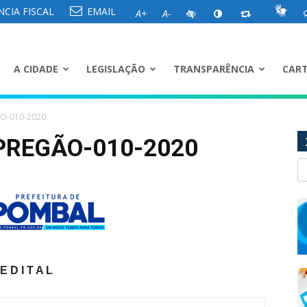
CIA FISCAL
EMAIL
A+
A-
A CIDADE
LEGISLAÇÃO
TRANSPARÊNCIA
CART
ÃO-010-2020
PREGÃO-010-2020
E D I T A L