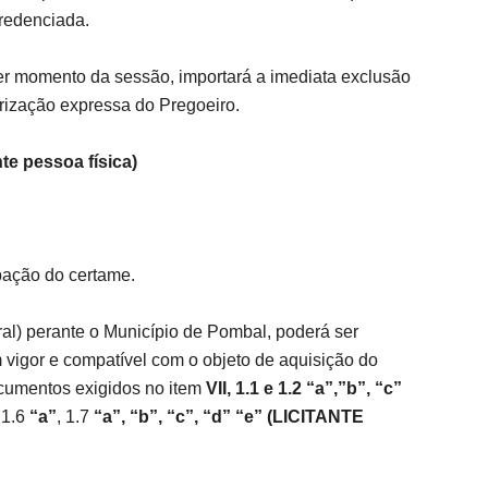
redenciada.
r momento da sessão, importará a imediata exclusão
torização expressa do Pregoeiro.
ante pessoa física)
ipação do certame.
ral) perante o Município de Pombal, poderá ser
m vigor e compatível com o objeto de aquisição do
ocumentos exigidos no item
VII,
1.1 e 1.2 “a”,”b”, “c”
,
1.6
“a”
, 1.7
“a”, “b”, “c”, “d” “e” (LICITANTE