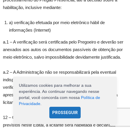
habilitação, inclusive mediante:
a) verificação efetuada por meio eletrônico hábil de
informações (Internet)
a.1 – A verificação será certificada pelo Pregoeiro e deverão ser
anexados aos autos os documentos passíveis de obtenção por
meio eletrônico, salvo impossibilidade devidamente justificada.
a.2 – A Administração não se responsabilizará pela eventual
indisponibilidade dos meios eletrônicos, no momento da
Utilizamos cookies para melhorar a sua
verificação. Ocorrendo essa indisponibilidade e não sendo
experiência. Ao continuar navegando nesse
apresentados os documentos alcançados pela verificação, a
portal, você concorda com nossa
Política de
licitante será inabilitada.
Privacidade
.
PROSSEGUIR
12 – Constatado o atendimento dos requisitos de habilitação
previstos neste Edital, a licitante será habilitada e declarada