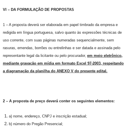
VI – DA FORMULAÇÃO DE PROPOSTAS
1 – A proposta deverá ser elaborada em papel timbrado da empresa e
redigida em língua portuguesa, salvo quanto às expressões técnicas de
uso corrente, com suas páginas numeradas sequencialmente, sem
rasuras, emendas, borrões ou entrelinhas e ser datada e assinada pelo
representante legal da licitante ou pelo procurador,
em meio eletrônico,
mediante gravação em mídia em formato Excel 97-2003, respeitando
a diagramação da planilha do ANEXO V do presente edital.
2 – A proposta de preço deverá conter os seguintes elementos:
a) nome, endereço, CNPJ e inscrição estadual;
b) número do Pregão Presencial;