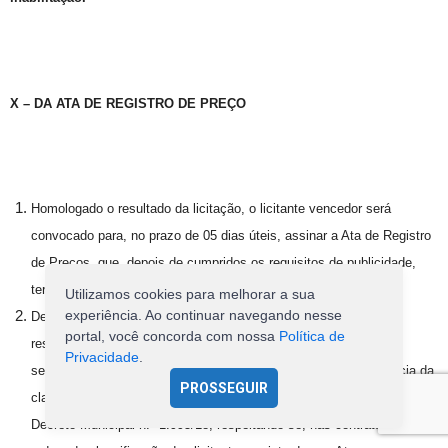
X – DA ATA DE REGISTRO DE PREÇO
Homologado o resultado da licitação, o licitante vencedor será
convocado para, no prazo de 05 dias úteis, assinar a Ata de Registro
de Preços, que, depois de cumpridos os requisitos de publicidade,
terá efeito de compromisso entre as partes.
Utilizamos cookies para melhorar a sua
experiência. Ao continuar navegando nesse
Deverá ser incluído para formação de cadastro de reserva, na
portal, você concorda com nossa
Política de
respectiva Ata o registro dos licitantes que aceitarem cotar os
Privacidade
.
serviços com preços iguais ao do licitante vencedor, na sequência da
PROSSEGUIR
classificação do certame, na forma do disposto no artigo 11, §1º do
Decreto Municipal n.º 1.995/18, respeitando-se, nas contratações, a