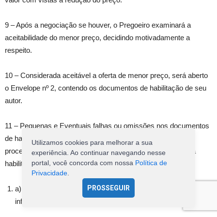
9 – Após a negociação se houver, o Pregoeiro examinará a
aceitabilidade do menor preço, decidindo motivadamente a
respeito.
10 – Considerada aceitável a oferta de menor preço, será aberto
o Envelope nº 2, contendo os documentos de habilitação de seu
autor.
11 – Pequenas e Eventuais falhas ou omissões nos documentos
de habilitação poderão ser saneadas na sessão pública de
Utilizamos cookies para melhorar a sua
processamento do Pregão Presencial, até a decisão sobre a
experiência. Ao continuar navegando nesse
portal, você concorda com nossa
Política de
habilitação, inclusive mediante:
Privacidade
.
PROSSEGUIR
a) verificação efetuada por meio eletrônico hábil de
informações (Internet)