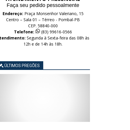
Faça seu pedido pessoalmente
Endereço:
Praça Monsenhor Valeriano, 15
Centro – Sala 01 – Térreo - Pombal-PB
CEP. 58840-000
Telefone:
(83) 99616-0566
tendimento:
Segunda à Sexta-feira das 08h às
12h e de 14h às 18h.
ÚLTIMOS PREGÕES
AVISO
AVISO
AVISO
AVISO
AVISO
LICITAÇÃO
LICITAÇÃO
LICITAÇÃO
LICITAÇÃO
LICITAÇÃO
CONCORRÊNCIA
CONCORRÊNCIA
CONCORRÊNCIA
CONCORRÊNCIA
CONCORRÊNCIA
ELETRÔNICA
ELETRÔNICA
ELETRÔNICA
ELETRÔNICA
ELETRÔNICA
Nº
Nº
Nº
Nº
Nº
015/2026
014/2026
013/2026
012/2026
011/2026