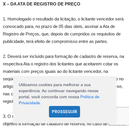
X – DA ATA DE REGISTRO DE PREÇO
1. Homologado o resultado da licitação, o licitante vencedor será
convocado para, no prazo de 05 dias úteis, assinar a Ata de
Registro de Preços, que, depois de cumpridos os requisitos de
publicidade, terá efeito de compromisso entre as partes.
2. Deverá ser incluído para formação de cadastro de reserva, na
respectiva Ata o registro dos licitantes que aceitarem cotar os
materiais com preços iguais ao do licitante vencedor, na
seqüência da classificação do certame, na forma do disposto no
Utilizamos cookies para melhorar a sua
artigo 11, §1º do Decreto Municipal n.º 1.995/18, respeitando-se,
experiência. Ao continuar navegando nesse
nas contratações, a ordem de classificação dos licitantes
portal, você concorda com nossa
Política de
registrados na Ata.
Privacidade
.
PROSSEGUIR
3. O registro a que se refere à condição do subitem 2 tem por
objetivo a formação de cadastro de reserva, no caso de exclusão