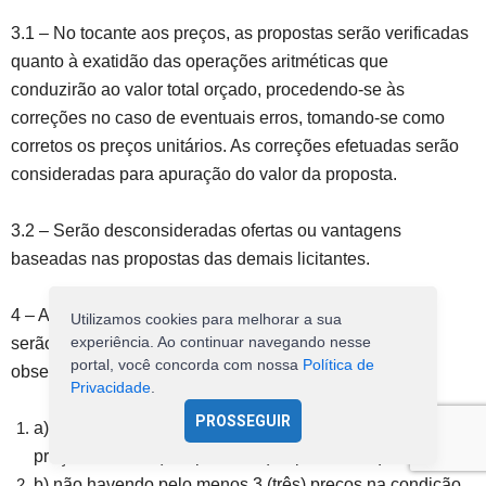
3.1 – No tocante aos preços, as propostas serão verificadas
quanto à exatidão das operações aritméticas que
conduzirão ao valor total orçado, procedendo-se às
correções no caso de eventuais erros, tomando-se como
corretos os preços unitários. As correções efetuadas serão
consideradas para apuração do valor da proposta.
3.2 – Serão desconsideradas ofertas ou vantagens
baseadas nas propostas das demais licitantes.
4 – As propostas que atenderem as condições do edital
Utilizamos cookies para melhorar a sua
experiência. Ao continuar navegando nesse
serão selecionadas para a etapa de lances, com
portal, você concorda com nossa
Política de
observância dos seguintes critérios:
Privacidade
.
PROSSEGUIR
a) seleção da proposta de menor preço e as demais com
preços até 10% (dez por cento) superiores àquela;
b) não havendo pelo menos 3 (três) preços na condição