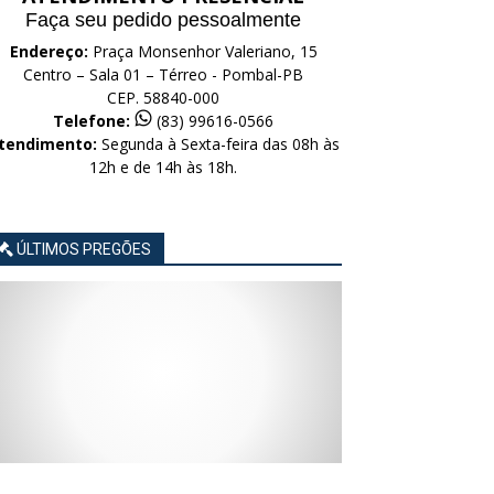
Faça seu pedido pessoalmente
Endereço:
Praça Monsenhor Valeriano, 15
Centro – Sala 01 – Térreo - Pombal-PB
CEP. 58840-000
Telefone:
(83) 99616-0566
tendimento:
Segunda à Sexta-feira das 08h às
12h e de 14h às 18h.
ÚLTIMOS PREGÕES
AVISO
AVISO
AVISO
AVISO
AVISO
LICITAÇÃO
LICITAÇÃO
LICITAÇÃO
LICITAÇÃO
LICITAÇÃO
CONCORRÊNCIA
CONCORRÊNCIA
CONCORRÊNCIA
CONCORRÊNCIA
CONCORRÊNCIA
ELETRÔNICA
ELETRÔNICA
ELETRÔNICA
ELETRÔNICA
ELETRÔNICA
Nº
Nº
Nº
Nº
Nº
015/2026
014/2026
013/2026
012/2026
011/2026