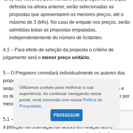
definida na alínea anterior, serão selecionadas as
propostas que apresentarem os menores preços, até o
máximo de 3 (três). No caso de empate nos preços, serão
admitidas todas as propostas empatadas,
independentemente do número de licitantes.
4.1 – Para efeito de seleção da proposta o critério de
julgamento será o
menor preço unitário.
5 – O Pregoeiro convidará individualmente os autores das
propostas selecionadas a formular lances de forma
Utilizamos cookies para melhorar a sua
sequencial, a partir do autor da proposta de maior preço e
experiência. Ao continuar navegando nesse
os demais em ordem decrescente de valor, decidindo-se por
portal, você concorda com nossa
Política de
meio de sorteio no caso de empate de preços.
Privacidade
.
PROSSEGUIR
5.1 – A licitante sorteada em primeiro lugar poderá escolher
a posição na ordenação de lances em relação aos demais