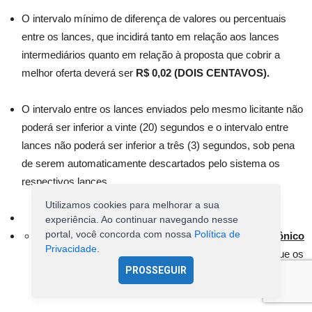
O intervalo mínimo de diferença de valores ou percentuais
entre os lances, que incidirá tanto em relação aos lances
intermediários quanto em relação à proposta que cobrir a
melhor oferta deverá ser
R$ 0,02 (DOIS CENTAVOS).
O intervalo entre os lances enviados pelo mesmo licitante não
poderá ser inferior a vinte (20) segundos e o intervalo entre
lances não poderá ser inferior a três (3) segundos, sob pena
de serem automaticamente descartados pelo sistema os
respectivos lances.
Utilizamos cookies para melhorar a sua
experiência. Ao continuar navegando nesse
portal, você concorda com nossa
Política de
Será adotado para o envio de lances no
pregão eletrônico
Privacidade
.
o modo de disputa “ABERTO E FECHADO”,
em que os
PROSSEGUIR
licitantes apresentarão lances públicos e sucessivos, com
lance final e fechado.