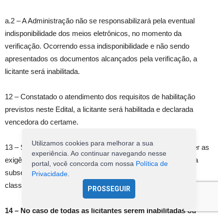
a.2 – A Administração não se responsabilizará pela eventual
indisponibilidade dos meios eletrônicos, no momento da
verificação. Ocorrendo essa indisponibilidade e não sendo
apresentados os documentos alcançados pela verificação, a
licitante será inabilitada.
12 – Constatado o atendimento dos requisitos de habilitação
previstos neste Edital, a licitante será habilitada e declarada
vencedora do certame.
Utilizamos cookies para melhorar a sua
13 – Se a oferta não for aceitável, ou se a licitante desatender as
experiência. Ao continuar navegando nesse
exigências para a habilitação, o Pregoeiro examinará a oferta
portal, você concorda com nossa
Política de
subsequente de menor preço observada à ordem de
Privacidade
.
classificação, para celebrar o contrato, e assim sucessivamente.
PROSSEGUIR
14 – No caso de todas as licitantes serem inabilitadas ou