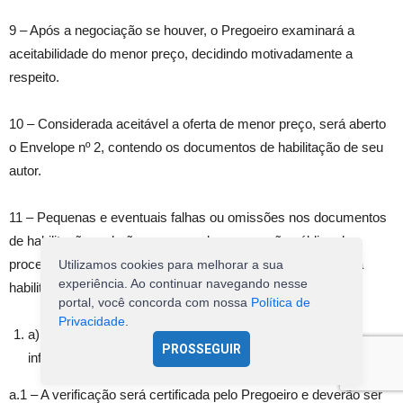
9 – Após a negociação se houver, o Pregoeiro examinará a
aceitabilidade do menor preço, decidindo motivadamente a
respeito.
10 – Considerada aceitável a oferta de menor preço, será aberto
o Envelope nº 2, contendo os documentos de habilitação de seu
autor.
11 – Pequenas e eventuais falhas ou omissões nos documentos
de habilitação poderão ser saneadas na sessão pública de
processamento do Pregão Presencial, até a decisão sobre a
Utilizamos cookies para melhorar a sua
experiência. Ao continuar navegando nesse
habilitação, inclusive mediante:
portal, você concorda com nossa
Política de
Privacidade
.
a) verificação efetuada por meio eletrônico hábil de
PROSSEGUIR
informações (Internet)
a.1 – A verificação será certificada pelo Pregoeiro e deverão ser