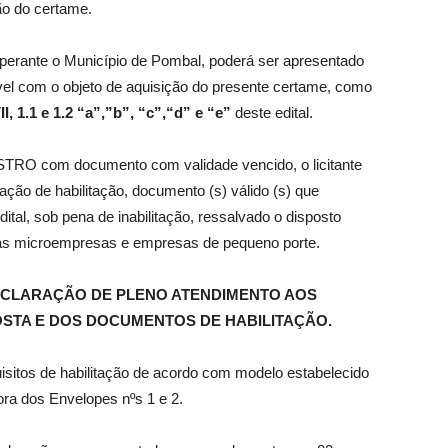
ão do certame.
 perante o Município de Pombal, poderá ser apresentado
ível com o objeto de aquisição do presente certame, como
II,
1.1 e 1.2 “a”,”b”, “c”,“d” e “e”
deste edital.
STRO com documento com validade vencido, o licitante
ão de habilitação, documento (s) válido (s) que
tal, sob pena de inabilitação, ressalvado o disposto
das microempresas e empresas de pequeno porte.
ECLARAÇÃO DE PLENO ATENDIMENTO AOS
OSTA E DOS DOCUMENTOS DE HABILITAÇÃO.
isitos de habilitação de acordo com modelo estabelecido
ora dos Envelopes nºs 1 e 2.