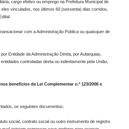
iária, cargo efetivo ou emprego na Prefeitura Municipal de
les vinculados, nos últimos 60 (sessenta) dias corridos,
dital.
u transacionar com a Administração Pública ou quaisquer de
por Entidade da Administração Direta, por Autarquias,
ntidades controladas direta ou indiretamente pela União,
os benefícios da Lei Complementar n.º 123/2006 e
ntados, os seguintes documentos;
tuto social, contrato social ou outro instrumento de registro
no qual estejam expressos seus poderes para exercer