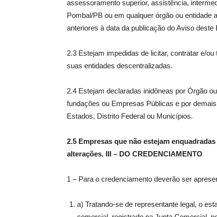
assessoramento superior, assistência, intermed
Pombal/PB ou em qualquer órgão ou entidade a e
anteriores à data da publicação do Aviso deste E
2.3 Estejam impedidas de licitar, contratar e/o
suas entidades descentralizadas.
2.4 Estejam declaradas inidôneas por Órgão ou 
fundações ou Empresas Públicas e por demais e
Estados, Distrito Federal ou Municípios.
2.5 Empresas que não estejam enquadradas n
alterações. III – DO CREDENCIAMENTO
1 – Para o credenciamento deverão ser aprese
a) Tratando-se de representante legal, o esta
comercial, registrado na Junta Comercial, 