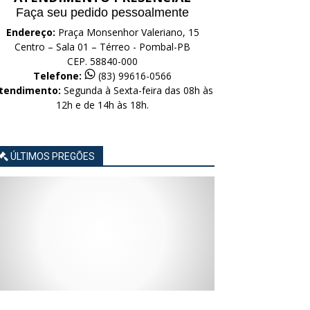
Faça seu pedido pessoalmente
Endereço:
Praça Monsenhor Valeriano, 15
Centro – Sala 01 – Térreo - Pombal-PB
CEP. 58840-000
Telefone:
(83) 99616-0566
tendimento:
Segunda à Sexta-feira das 08h às
12h e de 14h às 18h.
ÚLTIMOS PREGÕES
AVISO
AVISO
AVISO
AVISO
AVISO
LICITAÇÃO
LICITAÇÃO
LICITAÇÃO
LICITAÇÃO
LICITAÇÃO
CONCORRÊNCIA
CONCORRÊNCIA
CONCORRÊNCIA
CONCORRÊNCIA
CONCORRÊNCIA
ELETRÔNICA
ELETRÔNICA
ELETRÔNICA
ELETRÔNICA
ELETRÔNICA
Nº
Nº
Nº
Nº
Nº
015/2026
014/2026
013/2026
012/2026
011/2026