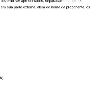
ão deverão ser apresentados, separadamente, em 02
 em sua parte externa, além do nome da proponente, os
____________
A)