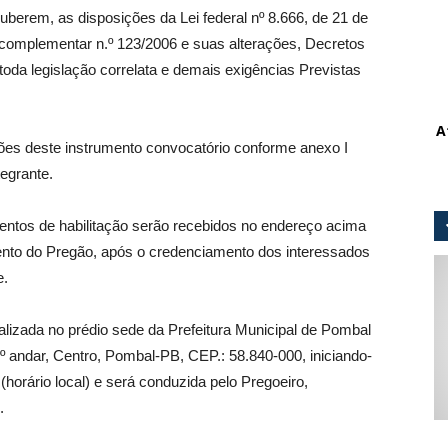
uberem, as disposições da Lei federal nº 8.666, de 21 de
i complementar n.º 123/2006 e suas alterações, Decretos
oda legislação correlata e demais exigências Previstas
A
ões deste instrumento convocatório conforme anexo I
tegrante.
ntos de habilitação serão recebidos no endereço acima
nto do Pregão, após o credenciamento dos interessados
e.
izada no prédio sede da Prefeitura Municipal de Pombal
1º andar, Centro, Pombal-PB, CEP.: 58.840-000, iniciando-
(horário local) e será conduzida pelo Pregoeiro,
.