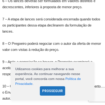
6 – Os lances deverão ser formulados em valores distintos e
decrescentes, inferiores à proposta de menor preço.
7 – A etapa de lances será considerada encerrada quando todos
os participantes dessa etapa declinarem da formulação de
lances.
8 – O Pregoeiro poderá negociar com o autor da oferta de menor
valor com vistas à redução do preço.
9 – Após a negociação se houver, o Pregoeiro examinará a
aceitabilidade do menor preço, decidindo motivadamente a
Utilizamos cookies para melhorar a sua
respeito.
experiência. Ao continuar navegando nesse
portal, você concorda com nossa
Política de
Privacidade
.
10 – Considerada aceitável a oferta de menor preço, será aberto
PROSSEGUIR
o Envelope nº 2, contendo os documentos de habilitação de seu
autor.