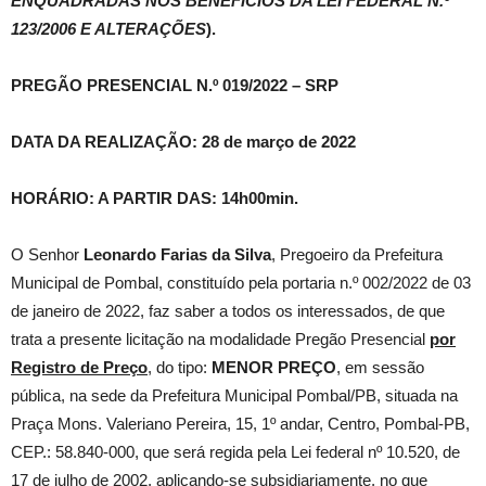
ENQUADRADAS NOS BENEFÍCIOS DA LEI FEDERAL N.º
123/2006 E ALTERAÇÕES
).
PREGÃO PRESENCIAL N.º 019/2022 – SRP
DATA DA REALIZAÇÃO: 28 de março de 2022
HORÁRIO: A PARTIR DAS: 14h00min.
O Senhor
Leonardo Farias da Silva
, Pregoeiro da Prefeitura
Municipal de Pombal, constituído pela portaria n.º 002/2022 de 03
de janeiro de 2022, faz saber a todos os interessados, de que
trata a presente licitação na modalidade Pregão Presencial
por
Registro de Preço
, do tipo:
MENOR PREÇO
, em sessão
pública, na sede da Prefeitura Municipal Pombal/PB, situada na
Praça Mons. Valeriano Pereira, 15, 1º andar, Centro, Pombal-PB,
CEP.: 58.840-000, que será regida pela Lei federal nº 10.520, de
17 de julho de 2002, aplicando-se subsidiariamente, no que