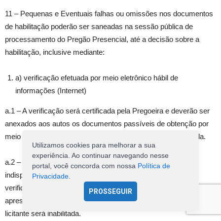
11 – Pequenas e Eventuais falhas ou omissões nos documentos
de habilitação poderão ser saneadas na sessão pública de
processamento do Pregão Presencial, até a decisão sobre a
habilitação, inclusive mediante:
a) verificação efetuada por meio eletrônico hábil de
informações (Internet)
a.1 – A verificação será certificada pela Pregoeira e deverão ser
anexados aos autos os documentos passíveis de obtenção por
meio eletrônico, salvo impossibilidade devidamente justificada.
Utilizamos cookies para melhorar a sua
experiência. Ao continuar navegando nesse
a.2 – A Administração não se responsabilizará pela eventual
portal, você concorda com nossa
Política de
indisponibilidade dos meios eletrônicos, no momento da
Privacidade
.
verificação. Ocorrendo essa indisponibilidade e não sendo
PROSSEGUIR
apresentados os documentos alcançados pela verificação, a
licitante será inabilitada.