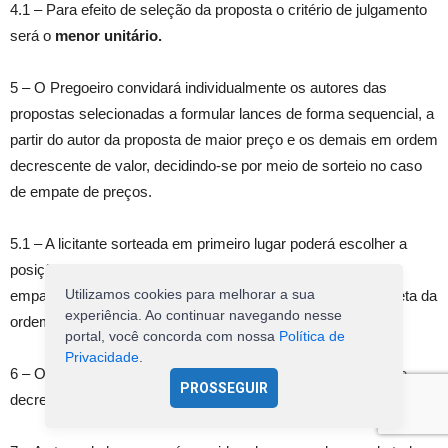
4.1 – Para efeito de seleção da proposta o critério de julgamento
será o
menor unitário.
5 – O Pregoeiro convidará individualmente os autores das
propostas selecionadas a formular lances de forma sequencial, a
partir do autor da proposta de maior preço e os demais em ordem
decrescente de valor, decidindo-se por meio de sorteio no caso
de empate de preços.
5.1 – A licitante sorteada em primeiro lugar poderá escolher a
posição na ordenação de lances em relação aos demais
Utilizamos cookies para melhorar a sua
empatados, e assim sucessivamente até a definição completa da
experiência. Ao continuar navegando nesse
ordem de lances.
portal, você concorda com nossa
Política de
Privacidade
.
6 – Os lances deverão ser formulados em valores distintos e
PROSSEGUIR
decrescentes, inferiores à proposta de menor preço.