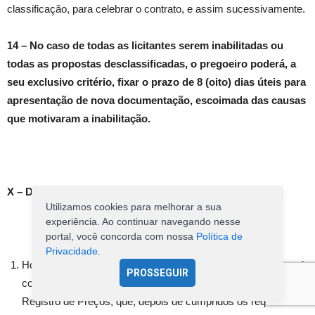
classificação, para celebrar o contrato, e assim sucessivamente.
14 – No caso de todas as licitantes serem inabilitadas ou
todas as propostas desclassificadas, o pregoeiro poderá, a
seu exclusivo critério, fixar o prazo de 8 (oito) dias úteis para
apresentação de nova documentação, escoimada das causas
que motivaram a inabilitação.
X – DA ATA DE REGISTRO DE PREÇO
Utilizamos cookies para melhorar a sua
experiência. Ao continuar navegando nesse
portal, você concorda com nossa
Política de
Privacidade
.
Homologado o resultado da licitação, o licitante vencedor será
PROSSEGUIR
convocado para, no prazo de 05 dias úteis, assinar a Ata de
Registro de Preços, que, depois de cumpridos os requisitos