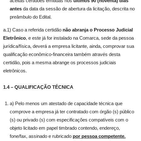
aceitas certidões emitidas nos
últimos 90 (noventa) dias
antes
da data da sessão de abertura da licitação, descrita no
preâmbulo do Edital.
a.1) Caso a referida certidão
não abranja o Processo Judicial
Eletrônico
, e este já for instalado na Comarca, sede da pessoa
jurídica/física, deverá a empresa licitante, ainda, comprovar sua
qualificação econômico-financeira também através desta
certidão, pois a mesma abrange os processos judiciais
eletrônicos.
1.4 – QUALIFICAÇÃO TÉCNICA
a) Pelo menos um atestado de capacidade técnica que
comprove a empresa já ter contratado com órgão (s) público
(s) ou privado (s) com especificações compatíveis com o
objeto licitado em papel timbrado contendo, endereço,
fone/fax, assinado e rubricado
por pessoa competente.