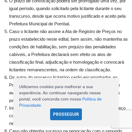
O prazo de convocação poderá ser prorrogado uma vez, por
igual período, quando solicitado pela licitante durante o seu
transcurso, desde que ocorra motivo justificado e aceito pela
Prefeitura Municipal de Pombal.
Caso o licitante não assine a Ata de Registro de Preços no
prazo estabelecido neste edital, bem assim, não mantenha as
condições de habilitação, sem prejuízo das penalidades
cabíveis, a Prefeitura declarará sem efeito os atos de
classificação final, adjudicação e homologação e convocará
licitantes remanescentes, na ordem de classificação.
Os autos do processo licitatório serão encaminhados ao
Pregoeiro para que providencie a convocação, através de
Utilizamos cookies para melhorar a sua
aviso no Diário Oficial, dos demais licitantes classificados
experiência. Ao continuar navegando nesse
portal, você concorda com nossa
Política de
para sessão de reabertura do certame.
Privacidade
.
Iniciada a reunião, o Pregoeiro negociará a redução do preço
PROSSEGUIR
com o licitante e, em seguida, procederá conforme o disposto
neste edital.
Caso não obtenha sucesso na negociação com o segundo