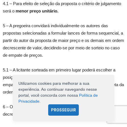
4.1 – Para efeito de seleção da proposta o critério de julgamento
será o
menor preço unitário.
5 – A pregoeira convidará individualmente os autores das
propostas selecionadas a formular lances de forma sequencial, a
partir do autor da proposta de maior preço e os demais em ordem
decrescente de valor, decidindo-se por meio de sorteio no caso
de empate de preços.
5.1 – A licitante sorteada em primeiro lugar poderá escolher a
posição na ordenação de lances em relação aos demais
Utilizamos cookies para melhorar a sua
empatados, e assim sucessivamente até a definição completa da
experiência. Ao continuar navegando nesse
ordem de lances.
portal, você concorda com nossa
Política de
Privacidade
.
6 – Os lances deverão ser formulados em valores distintos e
PROSSEGUIR
decrescentes, inferiores à proposta de menor preço.