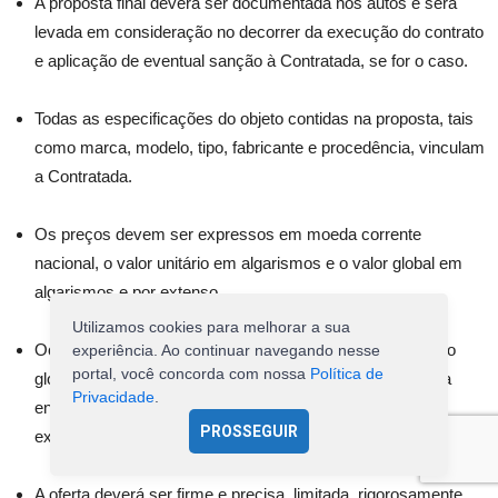
A proposta final deverá ser documentada nos autos e será
levada em consideração no decorrer da execução do contrato
e aplicação de eventual sanção à Contratada, se for o caso.
Todas as especificações do objeto contidas na proposta, tais
como marca, modelo, tipo, fabricante e procedência, vinculam
a Contratada.
Os preços devem ser expressos em moeda corrente
nacional, o valor unitário em algarismos e o valor global em
algarismos e por extenso.
Utilizamos cookies para melhorar a sua
Ocorrendo divergência entre os preços unitários e o preço
experiência. Ao continuar navegando nesse
portal, você concorda com nossa
Política de
global, prevalecerão os primeiros; no caso de divergência
Privacidade
.
entre os valores numéricos e os valores expressos por
PROSSEGUIR
extenso, prevalecerão estes últimos.
A oferta deverá ser firme e precisa, limitada, rigorosamente,