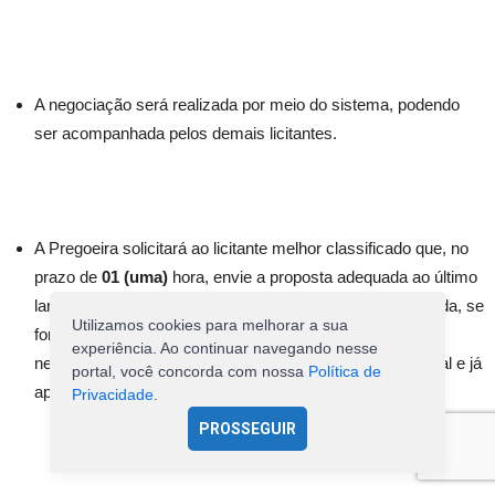
A negociação será realizada por meio do sistema, podendo
ser acompanhada pelos demais licitantes.
A Pregoeira solicitará ao licitante melhor classificado que, no
prazo de
01 (uma)
hora, envie a proposta adequada ao último
lance ofertado após a negociação realizada, acompanhada, se
Utilizamos cookies para melhorar a sua
for o caso, dos documentos complementares, quando
experiência. Ao continuar navegando nesse
necessários à confirmação daqueles exigidos neste Edital e já
portal, você concorda com nossa
Política de
apresentados.
Privacidade
.
PROSSEGUIR