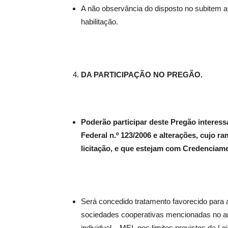
A não observância do disposto no subitem a
habilitação.
DA PARTICIPAÇÃO NO PREGÃO.
Poderão participar deste Pregão interes
Federal n.º 123/2006 e alterações, cujo r
licitação, e que estejam com Credenc
Será concedido tratamento favorecido para
sociedades cooperativas mencionadas no ar
individual – MEI, nos limites previstos da L