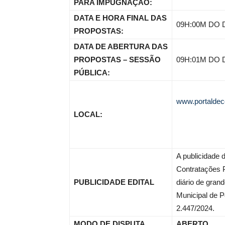
PARA IMPUGNAÇÃO:
DATA E HORA FINAL DAS
09H:00M DO D
PROPOSTAS:
DATA DE ABERTURA DAS
PROPOSTAS – SESSÃO
09H:01M DO D
PÚBLICA:
www.portaldec
LOCAL:
A publicidade d
Contratações P
PUBLICIDADE EDITAL
diário de gran
Municipal de P
2.447/2024.
MODO DE DISPUTA
ABERTO