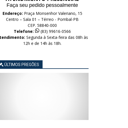
Faça seu pedido pessoalmente
Endereço:
Praça Monsenhor Valeriano, 15
Centro – Sala 01 – Térreo - Pombal-PB
CEP. 58840-000
Telefone:
(83) 99616-0566
tendimento:
Segunda à Sexta-feira das 08h às
12h e de 14h às 18h.
ÚLTIMOS PREGÕES
AVISO
AVISO
AVISO
AVISO
AVISO
LICITAÇÃO
LICITAÇÃO
LICITAÇÃO
LICITAÇÃO
LICITAÇÃO
CONCORRÊNCIA
CONCORRÊNCIA
CONCORRÊNCIA
CONCORRÊNCIA
CONCORRÊNCIA
ELETRÔNICA
ELETRÔNICA
ELETRÔNICA
ELETRÔNICA
ELETRÔNICA
Nº
Nº
Nº
Nº
Nº
015/2026
014/2026
013/2026
012/2026
011/2026