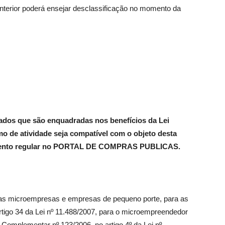
nterior poderá ensejar desclassificação no momento da
sados que são enquadradas nos benefícios da Lei
amo de atividade seja compatível com o objeto desta
iamento regular no PORTAL DE COMPRAS PUBLICAS.
 as microempresas e empresas de pequeno porte, para as
tigo 34 da Lei nº 11.488/2007, para o microempreendedor
ei Complementar nº 123/2006, no artigo 4º da Lei nº