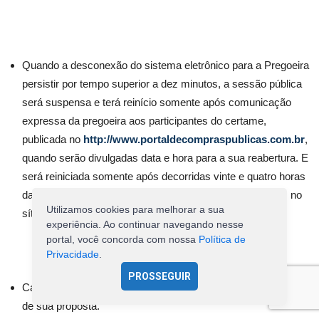
Quando a desconexão do sistema eletrônico para a Pregoeira
persistir por tempo superior a dez minutos, a sessão pública
será suspensa e terá reinício somente após comunicação
expressa da pregoeira aos participantes do certame,
publicada no
http://www.portaldecompraspublicas.com.br
,
quando serão divulgadas data e hora para a sua reabertura. E
será reiniciada somente após decorridas vinte e quatro horas
da comunicação do fato pela Pregoeira aos participantes, no
Utilizamos cookies para melhorar a sua
sítio eletrônico utilizado para divulgação.
experiência. Ao continuar navegando nesse
portal, você concorda com nossa
Política de
Privacidade
.
PROSSEGUIR
Caso o licitante não apresente lances, concorrerá com o valor
de sua proposta.