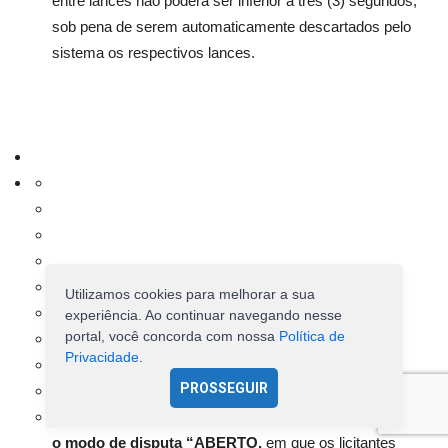
entre lances não poderá ser inferior a três (3) segundos,
sob pena de serem automaticamente descartados pelo
sistema os respectivos lances.
Utilizamos cookies para melhorar a sua
experiência. Ao continuar navegando nesse
portal, você concorda com nossa
Política de
Privacidade
.
PROSSEGUIR
Será adotado para o envio de lances no
pregão eletrônico
o modo de disputa “ABERTO,
em que os licitantes