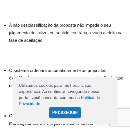
A não desclassificação da proposta não impede o seu
julgamento definitivo em sentido contrário, levado a efeito na
fase de aceitação.
O sistema ordenará automaticamente as propostas
classificadas, sendo que somente estas participarão da fase
de lances.
Utilizamos cookies para melhorar a sua
experiência. Ao continuar navegando nesse
portal, você concorda com nossa
Política de
Privacidade
.
PROSSEGUIR
O sistema disponibilizará campo próprio para troca de
mensagens entre o Pregoeiro e os licitantes.