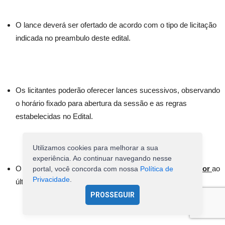
O lance deverá ser ofertado de acordo com o tipo de licitação
indicada no preambulo deste edital.
Os licitantes poderão oferecer lances sucessivos, observando
o horário fixado para abertura da sessão e as regras
estabelecidas no Edital.
Utilizamos cookies para melhorar a sua
experiência. Ao continuar navegando nesse
O licitante somente poderá oferecer lance
de valor inferior
ao
portal, você concorda com nossa
Política de
Privacidade
.
último por ele ofertado e registrado pelo sistema.
PROSSEGUIR