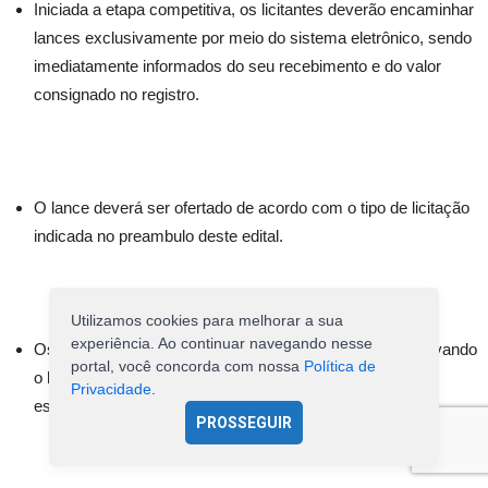
Iniciada a etapa competitiva, os licitantes deverão encaminhar
lances exclusivamente por meio do sistema eletrônico, sendo
imediatamente informados do seu recebimento e do valor
consignado no registro.
O lance deverá ser ofertado de acordo com o tipo de licitação
indicada no preambulo deste edital.
Utilizamos cookies para melhorar a sua
experiência. Ao continuar navegando nesse
Os licitantes poderão oferecer lances sucessivos, observando
portal, você concorda com nossa
Política de
o horário fixado para abertura da sessão e as regras
Privacidade
.
estabelecidas no Edital.
PROSSEGUIR