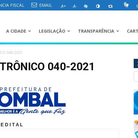
CIA FISCAL
EMAIL
A+
A-
A CIDADE
LEGISLAÇÃO
TRANSPARÊNCIA
CART
ICO 040-2021
TRÔNICO 040-2021
E D I T A L