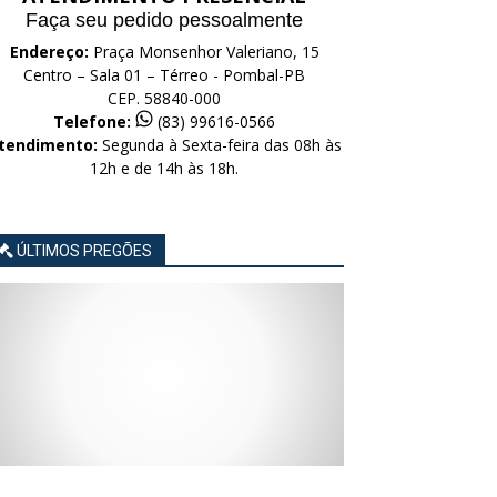
Faça seu pedido pessoalmente
Endereço:
Praça Monsenhor Valeriano, 15
Centro – Sala 01 – Térreo - Pombal-PB
CEP. 58840-000
Telefone:
(83) 99616-0566
tendimento:
Segunda à Sexta-feira das 08h às
12h e de 14h às 18h.
ÚLTIMOS PREGÕES
AVISO
AVISO
AVISO
AVISO
AVISO
LICITAÇÃO
LICITAÇÃO
LICITAÇÃO
LICITAÇÃO
LICITAÇÃO
CONCORRÊNCIA
CONCORRÊNCIA
CONCORRÊNCIA
CONCORRÊNCIA
CONCORRÊNCIA
ELETRÔNICA
ELETRÔNICA
ELETRÔNICA
ELETRÔNICA
ELETRÔNICA
Nº
Nº
Nº
Nº
Nº
015/2026
014/2026
013/2026
012/2026
011/2026