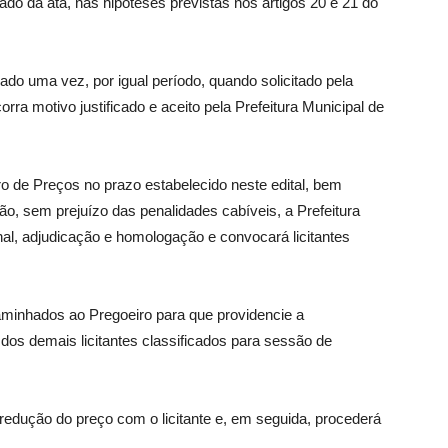
ado da ata, nas hipóteses previstas nos artigos 20 e 21 do
do uma vez, por igual período, quando solicitado pela
orra motivo justificado e aceito pela Prefeitura Municipal de
tro de Preços no prazo estabelecido neste edital, bem
o, sem prejuízo das penalidades cabíveis, a Prefeitura
inal, adjudicação e homologação e convocará licitantes
caminhados ao Pregoeiro para que providencie a
 dos demais licitantes classificados para sessão de
a redução do preço com o licitante e, em seguida, procederá