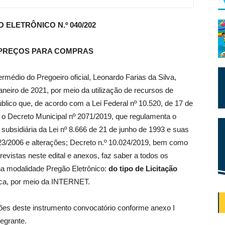
 ELETRÔNICO N.º 040/202
 PREÇOS PARA COMPRAS
io do Pregoeiro oficial, Leonardo Farias da Silva,
janeiro de 2021, por meio da utilização de recursos de
lico que, de acordo com a Lei Federal nº 10.520, de 17 de
o; o Decreto Municipal nº 2071/2019, que regulamenta o
ubsidiária da Lei nº 8.666 de 21 de junho de 1993 e suas
23/2006 e alterações; Decreto n.º 10.024/2019, bem como
revistas neste edital e anexos, faz saber a todos os
 na modalidade Pregão Eletrônico:
do tipo de Licitação
ica, por meio da INTERNET.
ões deste instrumento convocatório conforme anexo I
tegrante.