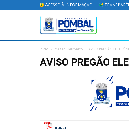
ACESSO À INFORMAÇÃO
TRANSPARÊN
Portal
Início
Pregão Eletrônico
AVISO PREGÃO ELETRÔN
da
AVISO PREGÃO ELE
Prefeitura
Municipal
Edital