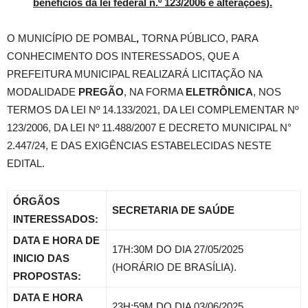
benefícios da lei federal n.º 123/2006 e alterações
).
O MUNICÍPIO DE POMBAL
,
TORNA PÚBLICO, PARA
CONHECIMENTO DOS INTERESSADOS, QUE A
PREFEITURA MUNICIPAL REALIZARÁ LICITAÇÃO NA
MODALIDADE
PREGÃO
, NA FORMA
ELETRÔNICA
, NOS
TERMOS DA LEI Nº 14.133/2021, DA LEI COMPLEMENTAR Nº
123/2006, DA LEI Nº 11.488/2007 E DECRETO MUNICIPAL N°
2.447/24, E DAS EXIGÊNCIAS ESTABELECIDAS NESTE
EDITAL.
ÓRGÃOS
SECRETARIA DE SAÚDE
INTERESSADOS:
DATA E HORA DE
17H:30M DO DIA 27/05/2025
INICIO DAS
(HORÁRIO DE BRASÍLIA).
PROPOSTAS:
DATA E HORA
23H:59M DO DIA 03/06/2025