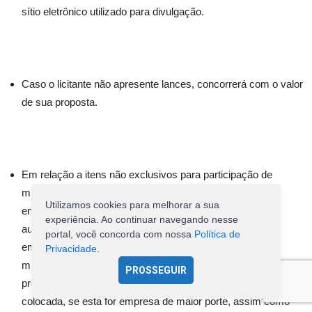
sítio eletrônico utilizado para divulgação.
Caso o licitante não apresente lances, concorrerá com o valor
de sua proposta.
Em relação a itens não exclusivos para participação de
microempresas e empresas de pequeno porte, uma vez
Utilizamos cookies para melhorar a sua
encerrada a etapa de lances, será efetivada a verificação
experiência. Ao continuar navegando nesse
automática, junto à Receita Federal, do porte da entidade
portal, você concorda com nossa
Política de
empresarial. O sistema identifica em coluna própria as
Privacidade
.
microempresas e empresas de pequeno porte participantes,
PROSSEGUIR
procedendo à comparação com os valores da primeira
colocada, se esta for empresa de maior porte, assim como