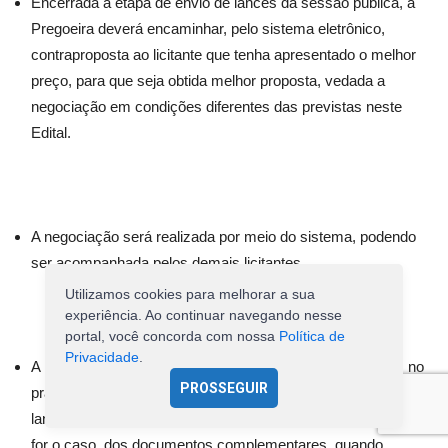
Encerrada a etapa de envio de lances da sessão pública, a
Pregoeira deverá encaminhar, pelo sistema eletrônico,
contraproposta ao licitante que tenha apresentado o melhor
preço, para que seja obtida melhor proposta, vedada a
negociação em condições diferentes das previstas neste
Edital.
A negociação será realizada por meio do sistema, podendo
ser acompanhada pelos demais licitantes.
Utilizamos cookies para melhorar a sua
experiência. Ao continuar navegando nesse
portal, você concorda com nossa
Política de
Privacidade
.
A Pregoeira solicitará ao licitante melhor classificado que, no
PROSSEGUIR
prazo de
01 (uma)
hora, envie a proposta adequada ao último
lance ofertado após a negociação realizada, acompanhada, se
for o caso, dos documentos complementares, quando