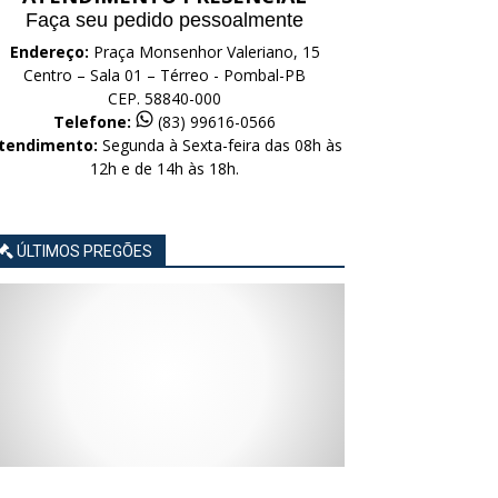
Faça seu pedido pessoalmente
Endereço:
Praça Monsenhor Valeriano, 15
Centro – Sala 01 – Térreo - Pombal-PB
CEP. 58840-000
Telefone:
(83) 99616-0566
tendimento:
Segunda à Sexta-feira das 08h às
12h e de 14h às 18h.
ÚLTIMOS PREGÕES
AVISO
AVISO
AVISO
AVISO
AVISO
LICITAÇÃO
LICITAÇÃO
LICITAÇÃO
LICITAÇÃO
LICITAÇÃO
CONCORRÊNCIA
CONCORRÊNCIA
CONCORRÊNCIA
CONCORRÊNCIA
CONCORRÊNCIA
ELETRÔNICA
ELETRÔNICA
ELETRÔNICA
ELETRÔNICA
ELETRÔNICA
Nº
Nº
Nº
Nº
Nº
015/2026
014/2026
013/2026
012/2026
011/2026