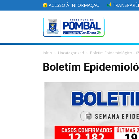
ACESSO À INFORMAÇÃO
TRANSPARÊN
Portal
Início
Uncategorized
Boletim Epidemiológico – 0
da
Boletim Epidemiol
Prefeitura
Municipal