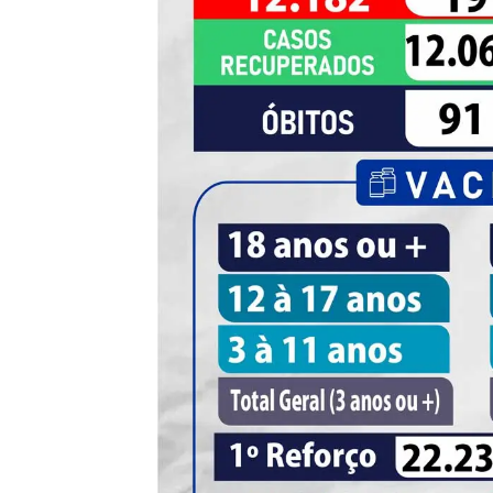
de
Pombal