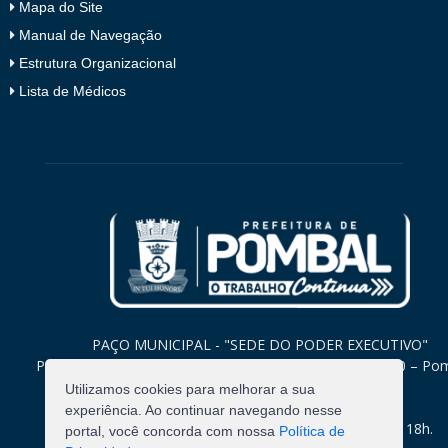
Mapa do Site
Manual de Navegação
Estrutura Organizacional
Lista de Médicos
PAÇO MUNICIPAL - "SEDE DO PODER EXECUTIVO"
Praça Monsenhor Valeriano, 15 – Centro CEP. 58840-000 – Po
Paraíba
Utilizamos cookies para melhorar a sua
experiência. Ao continuar navegando nesse
Expediente: Segunda à Sexta: 8h às 12h e 14h às 18h.
portal, você concorda com nossa
Política de