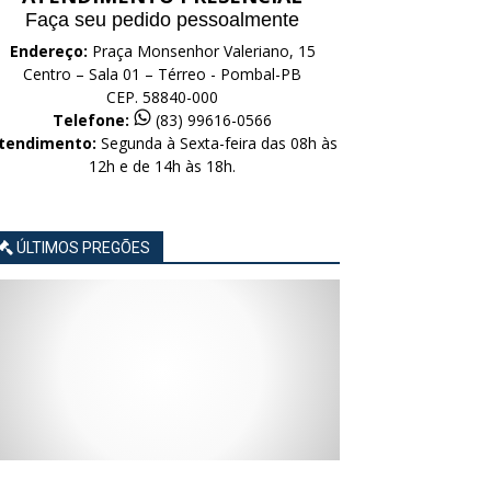
Faça seu pedido pessoalmente
Endereço:
Praça Monsenhor Valeriano, 15
Centro – Sala 01 – Térreo - Pombal-PB
CEP. 58840-000
Telefone:
(83) 99616-0566
tendimento:
Segunda à Sexta-feira das 08h às
12h e de 14h às 18h.
ÚLTIMOS PREGÕES
AVISO
AVISO
AVISO
AVISO
AVISO
LICITAÇÃO
LICITAÇÃO
LICITAÇÃO
LICITAÇÃO
LICITAÇÃO
CONCORRÊNCIA
CONCORRÊNCIA
CONCORRÊNCIA
CONCORRÊNCIA
CONCORRÊNCIA
ELETRÔNICA
ELETRÔNICA
ELETRÔNICA
ELETRÔNICA
ELETRÔNICA
Nº
Nº
Nº
Nº
Nº
015/2026
014/2026
013/2026
012/2026
011/2026