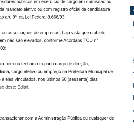
rvidores públicos em exercício de cargo em comissão ou
de mandato eletivo ou com registro oficial de candidatura
 art. 9º. da Lei Federal 8.666/93;
ou associações de empresas, haja vista que o objeto
mbém não são elevados, conforme Acórdãos TCU n°
009;
s ocupem ou tenham ocupado cargo de direção,
iária, cargo efetivo ou emprego na Prefeitura Municipal de
 eles vinculados, nos últimos 60 (sessenta) dias
so deste Edital.
u transacionar com a Administração Pública ou quaisquer de