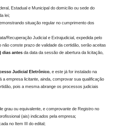
eral, Estadual e Municipal do domicílio ou sede do
a lei;
demonstrando situação regular no cumprimento dos
ata/Recuperação Judicial e Extrajudicial, expedida pelo
o não conste prazo de validade da certidão, serão aceitas
) dias antes
da data da sessão de abertura da licitação,
cesso Judicial Eletrônico
, e este já for instalado na
á a empresa licitante, ainda, comprovar sua qualificação
tidão, pois a mesma abrange os processos judiciais
de grau ou equivalente, e comprovante de Registro no
rofissional (ais) indicados pela empresa;
cada no Item III do edital;