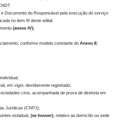
– CNDT
s e Documento do Responsável pela execução do serviço
ada no item III deste edital.
timento
(anexo IV);
enciamento, conforme modelo constante do
Anexo II;
ndividual;
cial, em vigor, devidamente registrado;
e sociedades civis, acompanhada de prova de diretoria em
as Jurídicas (CNPJ);
uintes estadual,
(se houver)
, relativo ao domicílio ou sede