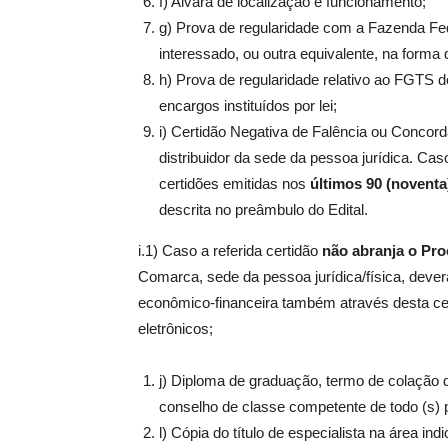
f) Alvará de localização e funcionamento;
g) Prova de regularidade com a Fazenda Fed
interessado, ou outra equivalente, na forma d
h) Prova de regularidade relativo ao FGTS 
encargos instituídos por lei;
i) Certidão Negativa de Falência ou Concord
distribuidor da sede da pessoa jurídica. Cas
certidões emitidas nos
últimos 90 (noventa
descrita no preâmbulo do Edital.
i.1) Caso a referida certidão
não abranja o Pro
Comarca, sede da pessoa jurídica/física, dever
econômico-financeira também através desta cer
eletrônicos;
j) Diploma de graduação, termo de colação 
conselho de classe competente de todo (s) p
l) Cópia do título de especialista na área indi