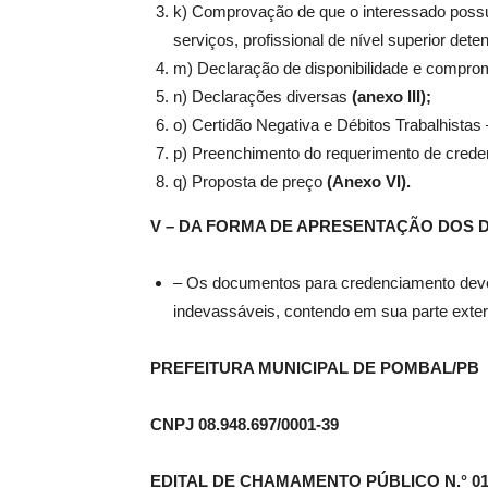
k) Comprovação de que o interessado possu
serviços, profissional de nível superior det
m) Declaração de disponibilidade e compr
n) Declarações diversas
(anexo III);
o) Certidão Negativa e Débitos Trabalhista
p) Preenchimento do requerimento de cred
q) Proposta de preço
(Anexo VI).
V – DA FORMA DE APRESENTAÇÃO DOS
– Os documentos para credenciamento deve
indevassáveis, contendo em sua parte exte
PREFEITURA MUNICIPAL DE POMBAL/PB
CNPJ 08.948.697/0001-39
EDITAL DE CHAMAMENTO PÚBLICO N.° 01