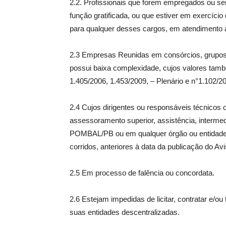
2.2. Profissionais que forem empregados ou se
função gratificada, ou que estiver em exercício 
para qualquer desses cargos, em atendimento ao
2.3 Empresas Reunidas em consórcios, grupos 
possui baixa complexidade, cujos valores ta
1.405/2006, 1.453/2009, – Plenário e n°1.102/2
2.4 Cujos dirigentes ou responsáveis técnico
assessoramento superior, assistência, intermed
POMBAL/PB ou em qualquer órgão ou entidade a
corridos, anteriores à data da publicação do Avi
2.5 Em processo de falência ou concordata.
2.6 Estejam impedidas de licitar, contratar e/o
suas entidades descentralizadas.