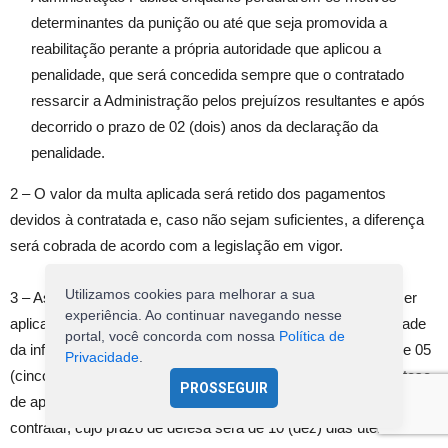
determinantes da punição ou até que seja promovida a
reabilitação perante a própria autoridade que aplicou a
penalidade, que será concedida sempre que o contratado
ressarcir a Administração pelos prejuízos resultantes e após
decorrido o prazo de 02 (dois) anos da declaração da
penalidade.
2 – O valor da multa aplicada será retido dos pagamentos
devidos à contratada e, caso não sejam suficientes, a diferença
será cobrada de acordo com a legislação em vigor.
Utilizamos cookies para melhorar a sua
3 – As sanções previstas nas cláusulas “a)” a “c)” poderão ser
experiência. Ao continuar navegando nesse
aplicadas cumulativamente, ou não, de acordo com a gravidade
portal, você concorda com nossa
Política de
da infração, facultada ampla defesa à contratada, no prazo de 05
Privacidade
.
(cinco) dias úteis a contar da intimação do ato, salvo na hipótese
PROSSEGUIR
de aplicação de declaração de inidoneidade para licitar e
contratar, cujo prazo de defesa será de 10 (dez) dias úteis.